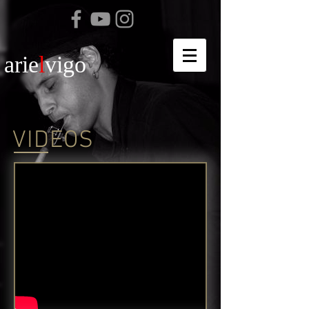
arie
l
vigo
VIDEOS